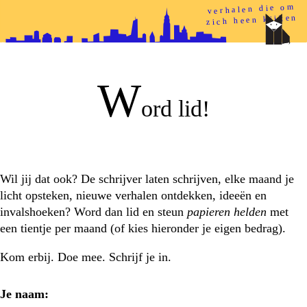
verhalen die om
zich heen kijken
papieren helden
w
ord lid!
Wil jij dat ook? De schrijver laten schrijven, elke maand je
licht opsteken, nieuwe verhalen ontdekken, ideeën en
invalshoeken? Word dan lid en steun
papieren helden
met
een tientje per maand (of kies hieronder je eigen bedrag).
Kom erbij. Doe mee. Schrijf je in.
je naam
: