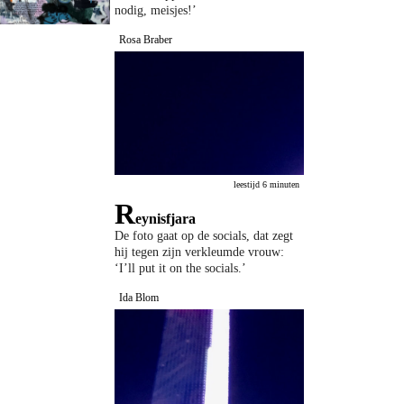
nodig, meisjes!’
Rosa Braber
leestijd 6 minuten
R
eynisfjara
De foto gaat op de socials, dat zegt
hij tegen zijn verkleumde vrouw:
‘I’ll put it on the socials.’
Ida Blom