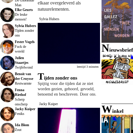
De Gloeiende
elkaar overgeleverd als
Man
natuurelementen.
Elke Geurts
De leuke
Sylvia Hubers
mensen!
Sylvia Hubers
Tijden zonder
ons
Fester Vogels
n
Fuck de
ieuwsbrief
wereld
Julien
Staartjes
leestijd 3 minuten
Twijfelwond
T
Benoit van
ijden zonder ons
der Cruysse
Restwarmte
Spijtig voor die tijden dat ze niet
worden gezien, gehoord, gevoeld,
Fenna
benoemd en beschreven. Door ons.
Riethof
Scherp
Jacky Kuiper
onscherp
w
Jacky Kuiper
inkel
Feniks
Ida Blom
Zout