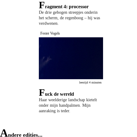
F
ragment 4: processor
De drie gebogen streepjes onderin
het scherm, de regenboog – hij was
verdwenen.
Fester Vogels
leestijd 4 minuten
F
uck de wereld
Haar weelderige landschap kietelt
onder mijn handpalmen. Mijn
aanraking is teder.
A
ndere edities...