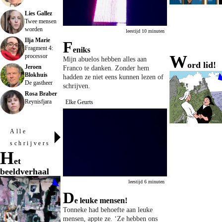
Lies Gallez
Twee mensen
worden
leestijd 10 minuten
Ilja Marie
F
Fragment 4:
eniks
w
processor
Mijn abuelos hebben alles aan
ord lid!
Jeroen
Franco te danken. Zonder hem
Blokhuis
hadden ze niet eens kunnen lezen of
De gastheer
schrijven.
Rosa Braber
Reynisfjara
Elke Geurts
alle
schrijvers
H
et
beeldverhaal
leestijd 6 minuten
D
e leuke mensen!
Tonneke had behoefte aan leuke
mensen, appte ze. ‘Ze hebben ons