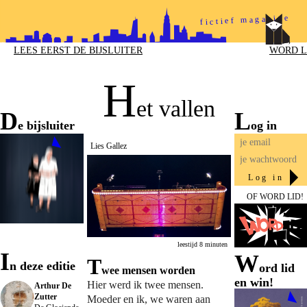
fictief magazine
papieren helden
LEES EERST DE BIJSLUITER
WORD L
H
et vallen
D
l
e bijsluiter
og in
Lies Gallez
log in
Je bent ingelogd!
OF
WORD LID!
leestijd 8 minuten
i
W
T
n deze editie
ord lid
wee mensen worden
en win!
Hier werd ik twee mensen.
Arthur De
Zutter
Moeder en ik, we waren aan