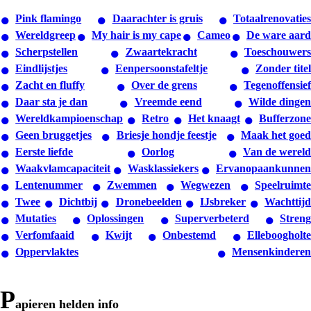
Pink flamingo
Daarachter is gruis
Totaalrenovaties
Wereldgreep
My hair is my cape
Cameo
De ware aard
Scherpstellen
Zwaartekracht
Toeschouwers
Eindlijstjes
Eenpersoonstafeltje
Zonder titel
Zacht en fluffy
Over de grens
Tegenoffensief
Daar sta je dan
Vreemde eend
Wilde dingen
Wereldkampioenschap
Retro
Het knaagt
Bufferzone
Geen bruggetjes
Briesje hondje feestje
Maak het goed
Eerste liefde
Oorlog
Van de wereld
Waakvlamcapaciteit
Wasklassiekers
Ervanopaankunnen
Lentenummer
Zwemmen
Wegwezen
Speelruimte
Twee
Dichtbij
Dronebeelden
IJsbreker
Wachttijd
Mutaties
Oplossingen
Superverbeterd
Streng
Verfomfaaid
Kwijt
Onbestemd
Elleboogholte
Oppervlaktes
Mensenkinderen
p
apieren helden info