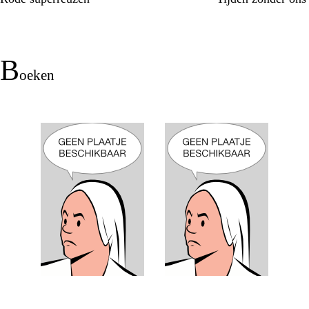
b
oeken